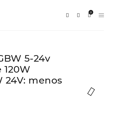
0
RGBW 5-24v
e 120W
 24V: menos