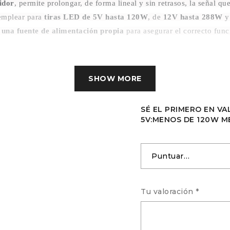
idor
, permite prolongar, de forma lineal y sin retrasos, la señal qu
emplear para
tiras LED de 5V hasta 120W
, de
12V hasta 288W
y
 una fuente de alimentación propia
para asegurar el correcto fun
SHOW MORE
SÉ EL PRIMERO EN V
5V:MENOS DE 120W M
Tu valoración
*