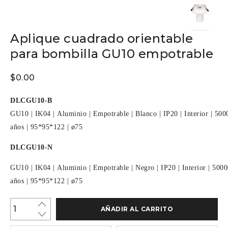
Aplique cuadrado orientable
para bombilla GU10 empotrable
$
0.00
DLCGU10-B
GU10
|
IK04
|
Aluminio
|
Empotrable
|
Blanco
|
IP20
|
Interior
|
500
años
|
95*95*122
|
ø75
DLCGU10-N
GU10
|
IK04
|
Aluminio
|
Empotrable
|
Negro
|
IP20
|
Interior
|
5000
años
|
95*95*122
|
ø75
AÑADIR AL CARRITO