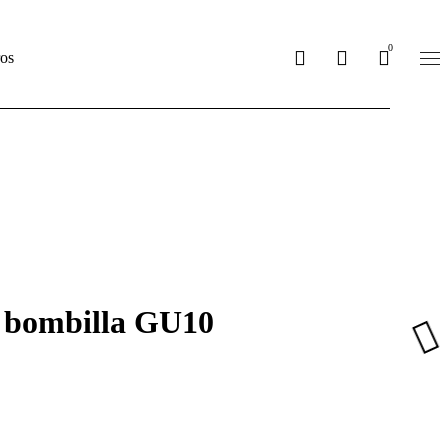
sobre_nosotros
0
os
a bombilla GU10