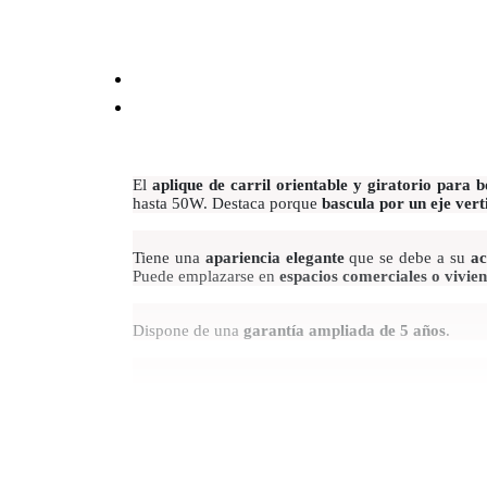
El
aplique de carril orientable y giratorio para
hasta 50W.
Destaca porque
bascula por un eje ver
Tiene una
apariencia elegante
que se debe a su
ac
Puede emplazarse en
espacios comerciales
o vivie
Dispone de una
garantía ampliada de 5 años
.
*Bombilla GU10 no incluida