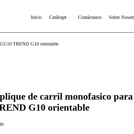
inicio
catalogo
contactanos
Inicio
Catálogo
Contáctanos
Sobre Nosotr
lla GU10 TREND G10 orientable
plique de carril monofasico par
REND G10 orientable
00