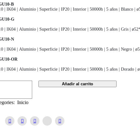
GU10-B
10
|
IK04
|
Aluminio
|
Superficie
|
IP20
|
Interior
|
50000h
|
5 años
|
Blanco
|
ø
GU10-G
10
|
IK04
|
Aluminio
|
Superficie
|
IP20
|
Interior
|
50000h
|
5 años
|
Gris
|
ø52
GU10-N
10
|
IK04
|
Aluminio
|
Superficie
|
IP20
|
Interior
|
50000h
|
5 años
|
Negro
|
ø5
GU10-OR
10
|
IK04
|
Aluminio
|
Superficie
|
IP20
|
Interior
|
50000h
|
5 años
|
Dorado
|
ø
ique
Añadir al carrito
il
ofasico
egories:
Inicio
a
billa
10
END
0
entable
tidad