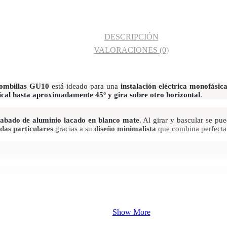
DESCRIPCIÓN
VALORACIONES (0)
 bombillas GU10
está ideado para una
instalación eléctrica monofásic
tical hasta aproximadamente 45º y gira sobre otro horizontal
.
abado de aluminio lacado en blanco mate
. Al girar y bascular se pu
ndas particulares
gracias a su
diseño minimalista
que combina perfectam
Show More