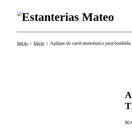
Inicio
Inicio
Aplique de carril monofasico para bombi
A
T
$
0.