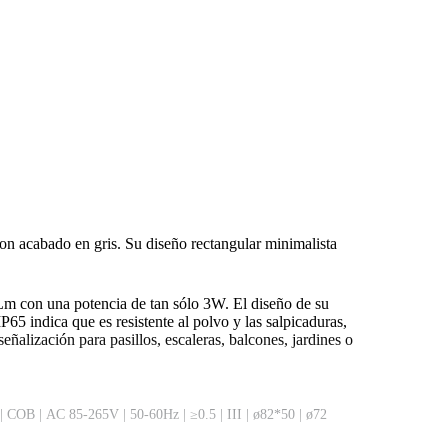
on acabado en gris. Su diseño rectangular minimalista
Lm con una potencia de tan sólo 3W. El diseño de su
65 indica que es resistente al polvo y las salpicaduras,
eñalización para pasillos, escaleras, balcones, jardines o
|
COB
|
AC 85-265V
|
50-60Hz
|
≥0.5
|
III
|
ø82*50
|
ø72