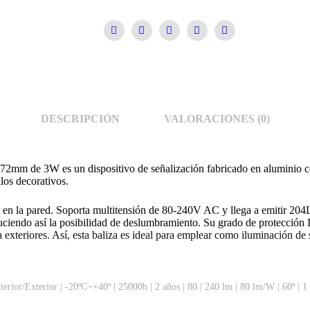
DESCRIPCIÓN
VALORACIONES (0)
ø72mm de 3W es un dispositivo de señalización fabricado en aluminio c
ilos decorativos.
 en la pared. Soporta multitensión de 80-240V AC y llega a emitir 204
uciendo así la posibilidad de deslumbramiento. Su grado de protección IP
 exteriores. Así, esta baliza es ideal para emplear como iluminación de s
nterior/Exterior
|
-20ºC~+40º
|
25000h
|
2 años
|
80
|
240 lm
|
80 lm/W
|
60º
|
1