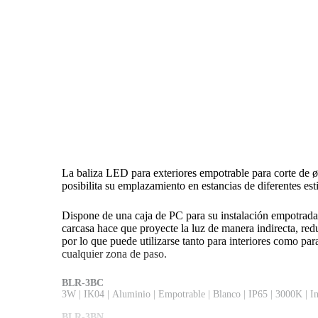
La baliza LED para exteriores empotrable para corte de 
posibilita su emplazamiento en estancias de diferentes est
Dispone de una caja de PC para su instalación empotrada
carcasa hace que proyecte la luz de manera indirecta, red
por lo que puede utilizarse tanto para interiores como para
cualquier zona de paso.
BLR-3BC
3W
|
IK04
|
Aluminio
|
Empotrable
|
Blanco
|
IP65
|
3000K
|
I
BLR-3BN