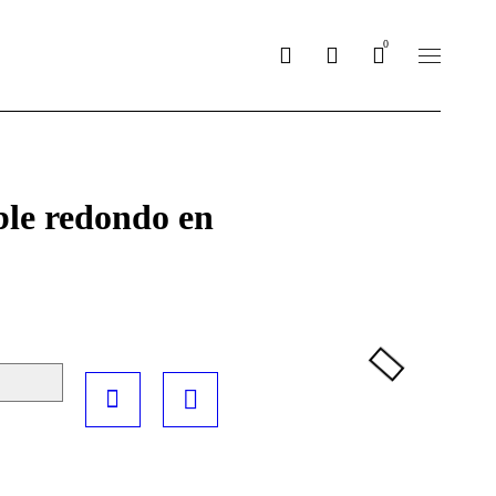
re_nosotros
0
le redondo en