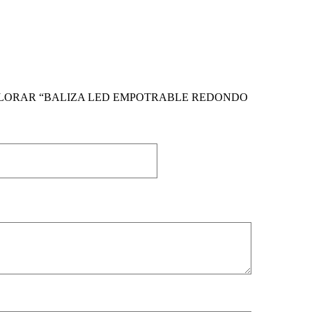
|
COB
|
AC 85-265V
|
50-60Hz
|
≥0.5
|
III
|
ø82*50
|
ø72
COB
|
AC 85-265V
|
50-60Hz
|
≥0.5
|
III
|
ø82*50
|
ø72
ALORAR “BALIZA LED EMPOTRABLE REDONDO
COB
|
AC 85-265V
|
50-60Hz
|
≥0.5
|
III
|
ø82*50
|
ø72
|
COB
|
AC 85-265V
|
50-60Hz
|
≥0.5
|
III
|
ø82*50
|
ø72
|
COB
|
AC 85-265V
|
50-60Hz
|
≥0.5
|
III
|
ø82*50
|
ø72