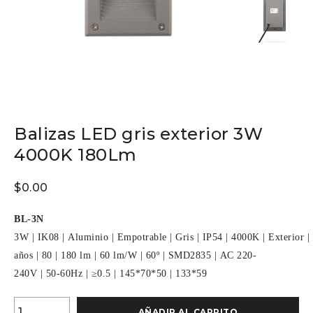
Balizas LED gris exterior 3W
4000K 180Lm
$
0.00
BL-3N
3W
|
IK08
|
Aluminio
|
Empotrable
|
Gris
|
IP54
|
4000K
|
Exterior
|
años
|
80
|
180 lm
|
60 lm/W
|
60º
|
SMD2835
|
AC 220-
240V
|
50-60Hz
|
≥0.5
|
145*70*50
|
133*59
AÑADIR AL CARRITO