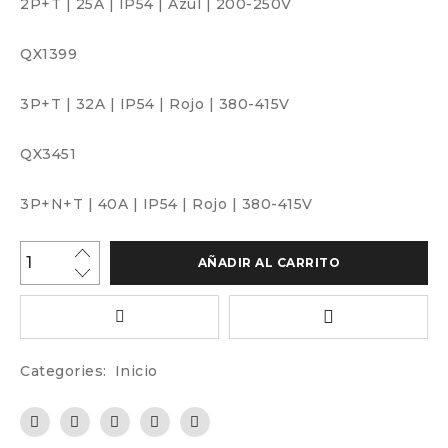
2P+T
|
25A
|
IP54
|
Azul
|
200-250V
QX1399
3P+T
|
32A
|
IP54
|
Rojo
|
380-415V
QX3451
3P+N+T
|
40A
|
IP54
|
Rojo
|
380-415V
AÑADIR AL CARRITO
Categories:
Inicio