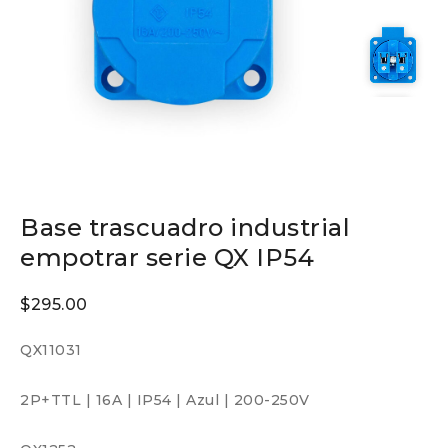
Base trascuadro industrial
empotrar serie QX IP54
$
295.00
QX11031
2P+TTL
|
16A
|
IP54
|
Azul
|
200-250V