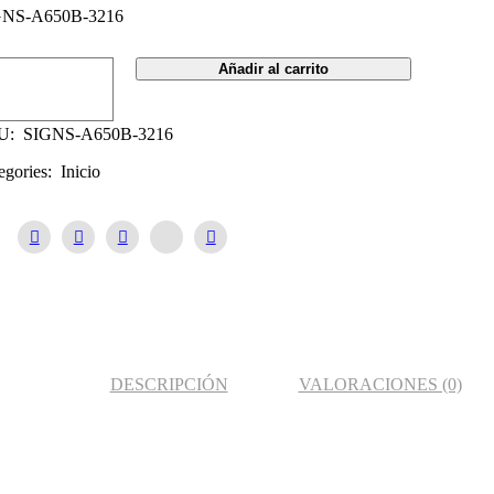
GNS-A650B-3216
tel
Añadir al carrito
alización
cuación
da
U:
SIGNS-A650B-3216
cendente
uierda
egories:
Inicio
tidad
DESCRIPCIÓN
VALORACIONES (0)