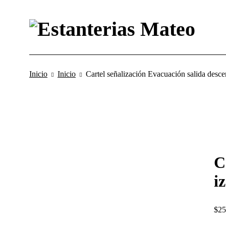
Inicio
Inicio
Cartel señalización Evacuación salida desce
C
i
$
25