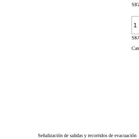
SI
Car
señ
Eva
sali
SK
des
izq
Cat
can
Señalización de salidas y recorridos de evacuación