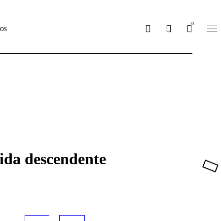
sobre_nosotros
0
os
lida descendente