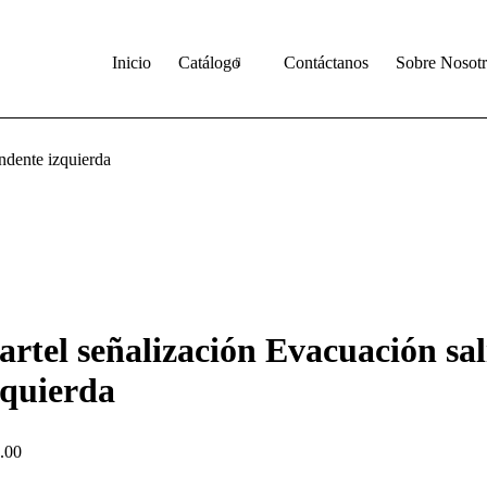
inicio
catalogo
contactanos
Inicio
Catálogo
Contáctanos
Sobre Nosotr
ndente izquierda
artel señalización Evacuación sa
zquierda
.00