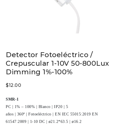
Detector Fotoeléctrico /
Crepuscular 1-10V 50-800Lux
Dimming 1%-100%
$
12.00
SMR-1
PC
|
1% – 100%
|
Blanco
|
IP20
|
5
años
|
360º
|
Fotoeléctrico
|
EN IEC 55015:2019 EN
61547:2009
|
1-10 DC
|
ø21.2*63.5
|
ø16.2