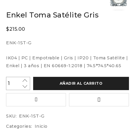
Enkel Toma Satélite Gris
$
215.00
ENK-1ST-G
IK04
|
PC
|
Empotrable
|
Gris
|
IP20
|
Toma Satélite
|
Enkel
|
3 años
|
EN 60669-1:2018
|
74.5*74.5*40.65
AÑADIR AL CARRITO
SKU:
ENK-1ST-G
Categories:
Inicio