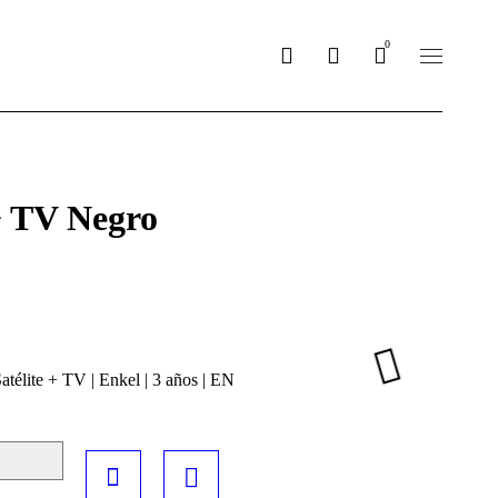
re_nosotros
0
+ TV Negro
atélite + TV
|
Enkel
|
3 años
|
EN