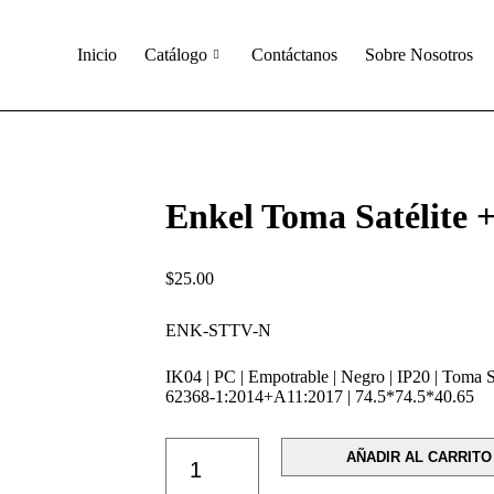
inicio
catalogo
contactanos
sob
Inicio
Catálogo
Contáctanos
Sobre Nosotros
Enkel Toma Satélite 
$
25.00
ENK-STTV-N
IK04
|
PC
|
Empotrable
|
Negro
|
IP20
|
Toma S
62368-1:2014+A11:2017
|
74.5*74.5*40.65
AÑADIR AL CARRITO