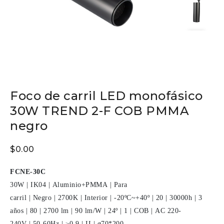
Foco de carril LED monofásico
30W TREND 2-F COB PMMA
negro
$
0.00
FCNE-30C
30W
|
IK04
|
Aluminio+PMMA
|
Para
carril
|
Negro
|
2700K
|
Interior
|
-20ºC~+40º
|
20
|
30000h
|
3
años
|
80
|
2700 lm
|
90 lm/W
|
24º
|
1
|
COB
|
AC 220-
240V
|
50-60Hz
|
≥0.9
|
II
|
ø70*200