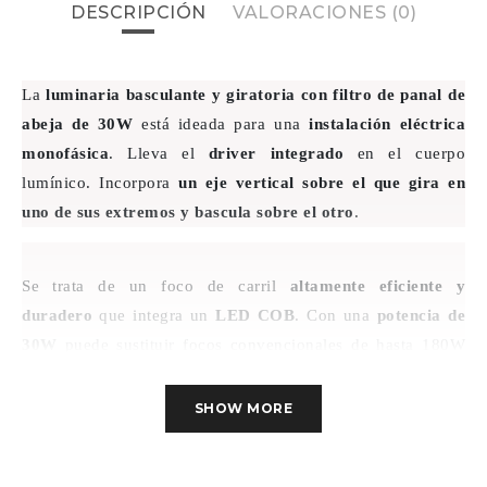
DESCRIPCIÓN
VALORACIONES (0)
La
luminaria basculante y giratoria con filtro de panal de
abeja de 30W
está ideada para una
instalación eléctrica
monofásica
.
Lleva el
driver integrado
en el cuerpo
lumínico.
Incorpora
un eje vertical sobre el que gira en
uno de sus extremos y bascula sobre el otro
.
Se trata de un foco de carril
altamente
eficiente y
duradero
que integra un
LED COB
. Con una
potencia de
30W
puede sustituir focos convencionales de hasta 180W
debido a que
emite 2.700Lm
. Su
vida útil de hasta
30.000h
contribuye a
reducir sustantivamente los gastos
SHOW MORE
de mantenimiento y reemplazo de luminarias
.