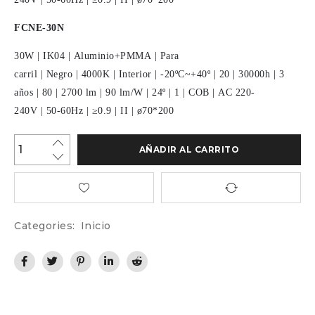
FCNE-30N
30W
|
IK04
|
Aluminio+PMMA
|
Para
carril
|
Negro
|
4000K
|
Interior
|
-20ºC~+40º
|
20
|
30000h
|
3
años
|
80
|
2700 lm
|
90 lm/W
|
24º
|
1
|
COB
|
AC 220-
240V
|
50-60Hz
|
≥0.9
|
II
|
ø70*200
AÑADIR AL CARRITO
Categories:
Inicio