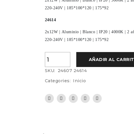
2x12W
|
Aluminio
|
Blanco
|
IP20
|
3000K
|
2 a
220-240V
|
185*100*120
|
175*92
24614
2x12W
|
Aluminio
|
Blanco
|
IP20
|
4000K
|
2 a
220-240V
|
185*100*120
|
175*92
AÑADIR AL CARRI
SKU:
24607 24614
Categories:
Inicio