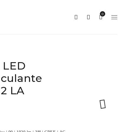
0
t LED
culante
2 LA