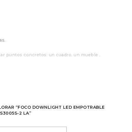
as.
lzar puntos concretos: un cuadro, un mueble ,
ALORAR “FOCO DOWNLIGHT LED EMPOTRABLE
S3005S-2 LA”