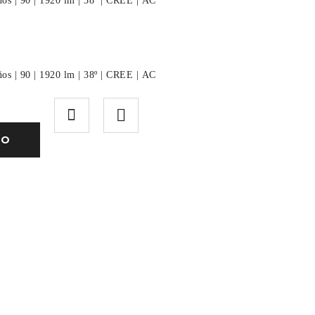
ños
|
90
|
1920 lm
|
38º
|
CREE
|
AC
ños
|
90
|
1920 lm
|
38º
|
CREE
|
AC
TO