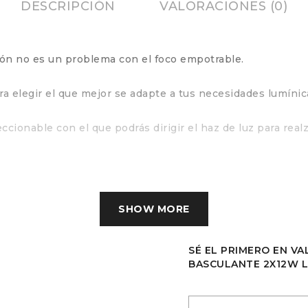
DESCRIPCIÓN
VALORACIONES (0)
ión no es un problema con el foco empotrable.
ra elegir el que mejor se adapte a tus necesidades lumínic
ccionable con el que podrás dirigir el haz de luz para rea
SHOW MORE
SÉ EL PRIMERO EN V
BASCULANTE 2X12W L