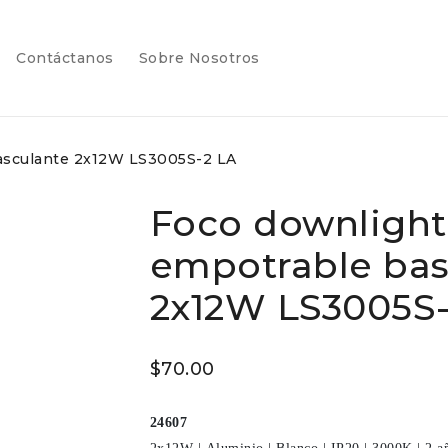
atalogo
contactanos
sobre_nosotros
Contáctanos
Sobre Nosotros
asculante 2x12W LS3005S-2 LA
Foco downligh
empotrable bas
2x12W LS3005S-
$
70.00
24607