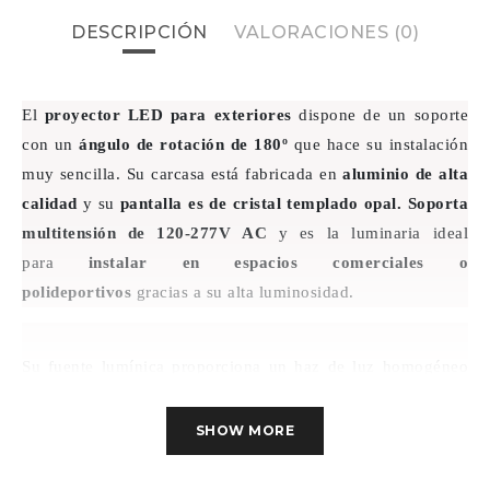
DESCRIPCIÓN
VALORACIONES (0)
El
proyector LED para exteriores
dispone de un soporte
con un
ángulo de rotación de 180º
que hace su instalación
muy sencilla. Su carcasa está fabricada en
aluminio de alta
calidad
y su
pantalla es de cristal templado opal.
Soporta
multitensión de 120-277V AC
y es la luminaria ideal
para
instalar en espacios comerciales o
polideportivos
gracias a su alta luminosidad.
Su fuente lumínica
proporciona un haz de luz homogéneo
en
un ángulo de apertura de 100º
. Su pantalla de cristal
templado opal
evita los deslumbramientos
. Su
encendido
SHOW MORE
es instantáneo
y su diseño posterior permite que
el calor
que producen los LED se disipe con mayor facilidad
.