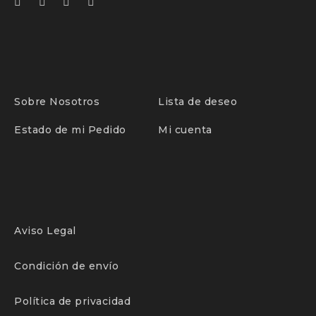
SENSOR
Sensor crepuscular, se
INCLUYE
Control remoto, App T
REGULABLE
Si
GARANTÍA
2
Sobre Nosotros
Lista de deseo
TEMPERATURA DE COLOR
6000
Estado de mi Pedido
Mi cuenta
Aviso Legal
Condición de envío
Política de privacidad