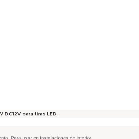
 DC12V para tiras LED.
nto. Para usar en instalaciones de interior.