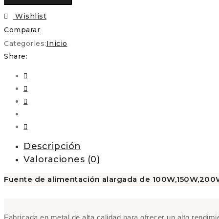
alimentación
alargada
Wishlist
12V
Comparar
serie
Categories:
Inicio
FCL02
Share:
cantidad
Descripción
Valoraciones (0)
Fuente de alimentación alargada de 100W,150W,200W
Fabricada en metal de alta calidad para ofrecer un alto rendimie