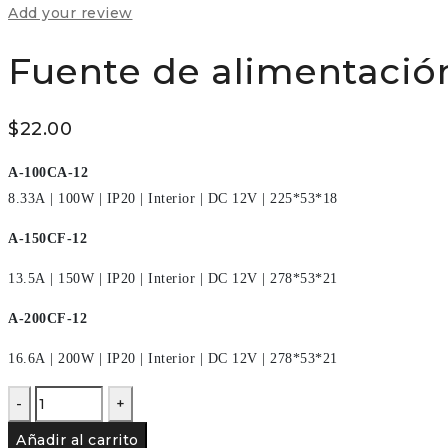
Add your review
Fuente de alimentación
$
22.00
A-100CA-12
8.33A
|
100W
|
IP20
|
Interior
|
DC 12V
|
225*53*18
A-150CF-12
13.5A
|
150W
|
IP20
|
Interior
|
DC 12V
|
278*53*21
A-200CF-12
16.6A
|
200W
|
IP20
|
Interior
|
DC 12V
|
278*53*21
Fuente
de
Añadir al carrito