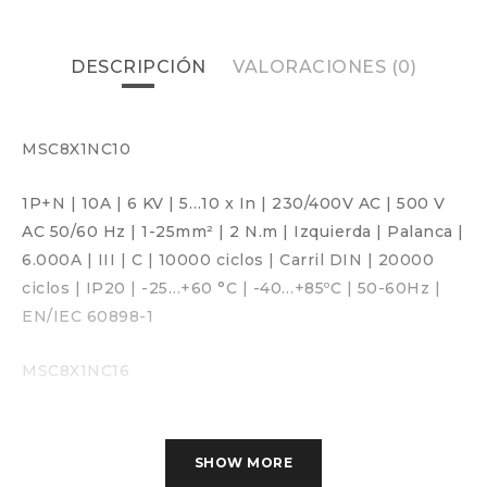
DESCRIPCIÓN
VALORACIONES (0)
MSC8X1NC10
1P+N
|
10A
|
6 KV
|
5…10 x In
|
230/400V AC
|
500 V
AC 50/60 Hz
|
1-25mm²
|
2 N.m
|
Izquierda
|
Palanca
|
6.000A
|
III
|
C
|
10000 ciclos
|
Carril DIN
|
20000
ciclos
|
IP20
|
-25…+60 °C
|
-40…+85ºC
|
50-60Hz
|
EN/IEC 60898-1
MSC8X1NC16
1P+N
|
16A
|
6 KV
|
5…10 x In
|
230/400V AC
|
500 V
AC 50/60 Hz
|
1-25mm²
|
2 N.m
|
Izquierda
|
Palanca
|
SHOW MORE
6.000A
|
III
|
C
|
10000 ciclos
|
Carril DIN
|
20000