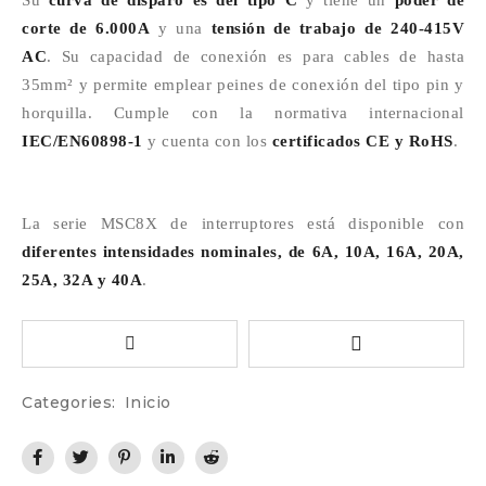
Su
curva de disparo es del tipo C
y tiene un
poder de
corte de 6.000A
y una
tensión de trabajo de 240-415V
AC
. Su capacidad de conexión es para cables de
hasta
35mm² y permite emplear peines de conexión del tipo pin y
horquilla. Cumple con la normativa internacional
IEC/EN60898-1
y cuenta con los
certificados CE y RoHS
.
La serie MSC8X de interruptores está disponible con
diferentes intensidades nominales, de 6A, 10A, 16A, 20A,
25A, 32A y 40A
.
Categories:
Inicio