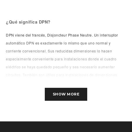
¿Qué significa DPN?
DPN viene del francés, Disjoncteur Phase Neutre. Un interruptor
automático DPN es exactamente lo mismo que uno normal y
corriente convencional. Sus reducidas dimensiones lo hacen
especialmente conveniente para instalaciones donde el cuadro
eléctrico se haya quedado pequeño y sea necesario aumentar
circuitos. También son útiles para instalaciones de dimensiones
reducidas. Normalmente están pensadas para uso doméstico y no
para uso industrial.
SHOW MORE
¿Cuándo se puede utilizar un interruptor de tipo DPN?
¿Cuál es la diferencia en comparación con otros