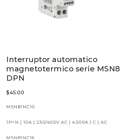
Interruptor automatico
magnetotermico serie MSN8
DPN
$
45.00
MSN81NC10
1P+N
|
10A
|
230/400V AC
|
4.500A
|
C
|
AC
MSN81NC16