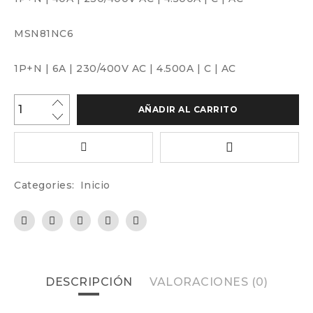
MSN81NC6
1P+N
|
6A
|
230/400V AC
|
4.500A
|
C
|
AC
AÑADIR AL CARRITO
Categories:
Inicio
DESCRIPCIÓN
VALORACIONES (0)