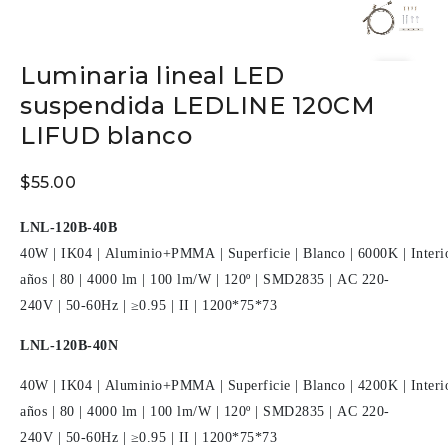
Luminaria lineal LED
suspendida LEDLINE 120CM
LIFUD blanco
$
55.00
LNL-120B-40B
40W
|
IK04
|
Aluminio+PMMA
|
Superficie
|
Blanco
|
6000K
|
Interi
años
|
80
|
4000 lm
|
100 lm/W
|
120º
|
SMD2835
|
AC 220-
240V
|
50-60Hz
|
≥0.95
|
II
|
1200*75*73
LNL-120B-40N
40W
|
IK04
|
Aluminio+PMMA
|
Superficie
|
Blanco
|
4200K
|
Interi
años
|
80
|
4000 lm
|
100 lm/W
|
120º
|
SMD2835
|
AC 220-
240V
|
50-60Hz
|
≥0.95
|
II
|
1200*75*73