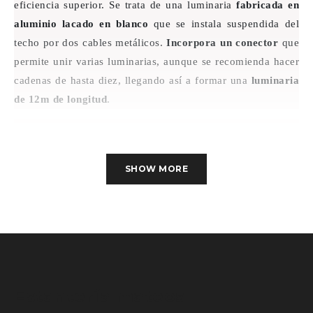
eficiencia superior. Se trata de una luminaria
fabricada en
aluminio lacado en blanco
que se instala suspendida del
techo por dos cables metálicos.
Incorpora un conector
que
permite unir varias luminarias, aunque se recomienda hacer
cadenas de hasta diez, llegando así a formar una
luminaria
de 12m de longitud
.
Lleva integrado un
driver LiFud
, uno de los componentes
más eficientes del mercado, que asegura su correcto
SHOW MORE
funcionamiento. Ofrece una
luminosidad superior con un
consumo bajo
debido a que
emite 4.000Lm
con
una
potencia de 40W
. Además de no necesitar
mantenimiento, tiene una
vida útil de hasta 30.000h
,
prestaciones que contribuyen a su durabilidad.
Estantería mateos
Se trata de un producto ideal para emplear