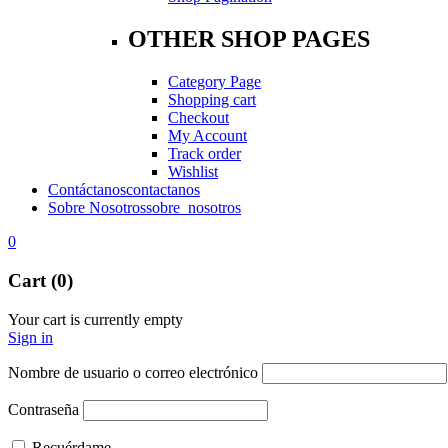
OTHER SHOP PAGES
Category Page
Shopping cart
Checkout
My Account
Track order
Wishlist
Contáctanos
contactanos
Sobre Nosotros
sobre_nosotros
0
Cart (0)
Your cart is currently empty
Sign in
Nombre de usuario o correo electrónico
Contraseña
Recuérdame