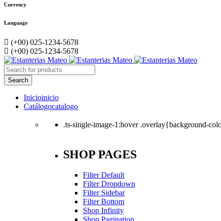
Currency
Language
(+00) 025-1234-5678
(+00) 025-1234-5678
Inicio
inicio
Catálogo
catalogo
.ts-single-image-1:hover .overlay{background-color
SHOP PAGES
Filter Default
Filter Dropdown
Filter Sidebar
Filter Bottom
Shop Infinity
Shop Pagination