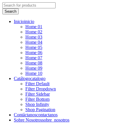
Inicio
inicio
Home 01
Home 02
Home 03
Home 04
Home 05
Home 06
Home 07
Home 08
Home 09
Home 10
Catálogo
catalogo
Filter Default
Filter Dropdown
Filter Sidebar
Filter Bottom
Shop Infinity
Shop Pagination
Contáctanos
contactanos
Sobre Nosotros
sobre_nosotros