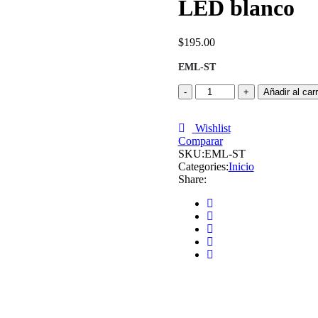
LED blanco
$
195.00
EML-ST
Marco
Añadir al carr
de
empotrar
para
Wishlist
Comparar
luz
SKU:
de
EML-ST
Categories:
emergencias
Inicio
Share:
LED
blanco
cantidad