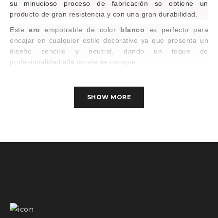
su minucioso proceso de fabricación se obtiene un
producto de gran resistencia y con una gran durabilidad.
Este
aro
empotrable
de
color
blanco
es perfecto para
encajar en cualquier estilo decorativo ya que presenta un
diseño sencillo y neutral, dando un toque de
profesionalidad allá donde se coloque.
Se puede ubicar en una gran variedad de lugares como es
por ejemplo en todas las estancias del hogar, recepciones,
SHOW MORE
todo tiempo de tiendas, bares, entre otros muchos.
Estantería mateos