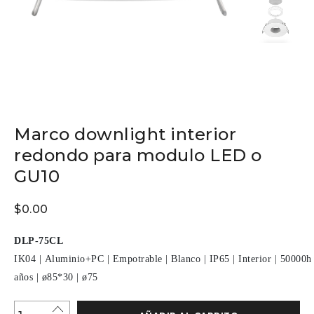
Marco downlight interior
redondo para modulo LED o
GU10
$
0.00
DLP-75CL
IK04
|
Aluminio+PC
|
Empotrable
|
Blanco
|
IP65
|
Interior
|
50000h
años
|
ø85*30
|
ø75