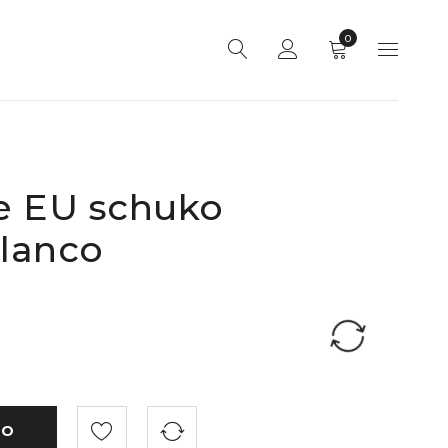
0
e EU schuko
lanco
TO