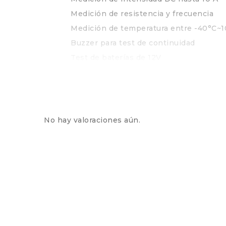
Medición de resistencia y frecuencia
Medición de temperatura entre -40°C~
Buzzer para test de continuidad
Test de baterías de 12V
Apagado automático
No hay valoraciones aún.