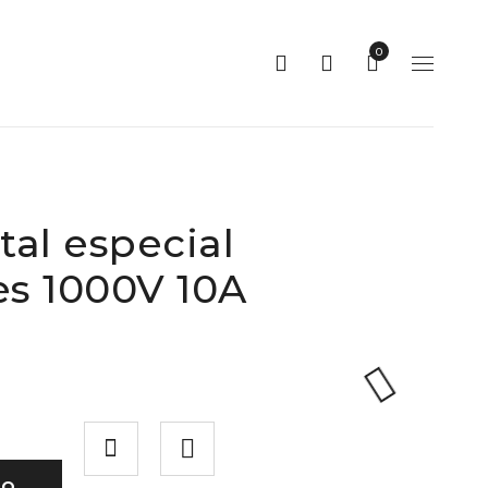
0
tal especial
es 1000V 10A
TO