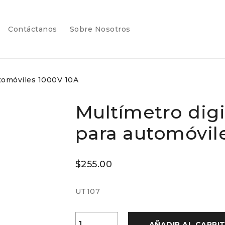
atalogo
contactanos
sobre_nosotros
Contáctanos
Sobre Nosotros
utomóviles 1000V 10A
Multímetro digi
para automóvil
$
255.00
UT107
AÑADIR AL CARRI