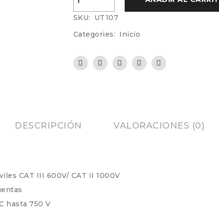
SKU:
UT107
Categories:
Inicio
DESCRIPCIÓN
VALORACIONES (0)
viles CAT III 600V/ CAT II 1000V
uentas
C hasta 750 V