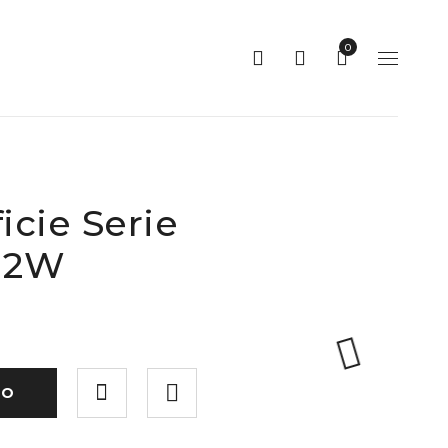
0
icie Serie
 12W
TO