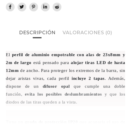
DESCRIPCIÓN
VALORACIONES (0)
El
perfil de aluminio empotrable con alas de 23x8mm y
2m de largo
está pensado para
alojar tiras LED de hasta
12mm
de ancho. Para proteger los extremos de la barra, sin
dejar aristas vivas, cada perfil
incluye 2 tapas
. Además,
dispone de un
difusor opal
que cumple una doble
función,
evita los posibles deslumbramientos
y que los
diodos de las tiras queden a la vista.
Tiene un
grado de protección IP20
que aconseja el uso de
este tipo de perfiles en interiores para así garantizar el