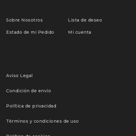
consumo
ideal con el que
resaltar contornos
arquitectónicos e iluminar vitrinas, estanterías,
escaparates o pasillos
Sobre Nosotros
.
Lista de deseo
Estado de mi Pedido
Mi cuenta
Este modelo está disponible en varias tonalidades de
luz,
cálida de 2.700K, neutra de 4.000K, fría de 6.000K
Aviso Legal
Condición de envío
Política de privacidad
Términos y condiciones de uso