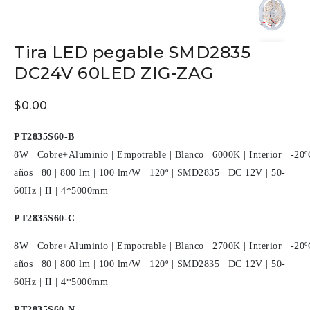
Tira LED pegable SMD2835
DC24V 60LED ZIG-ZAG
$
0.00
PT2835S60-B
8W
|
Cobre+Aluminio
|
Empotrable
|
Blanco
|
6000K
|
Interior
|
-20º
años
|
80
|
800 lm
|
100 lm/W
|
120º
|
SMD2835
|
DC 12V
|
50-
60Hz
|
II
|
4*5000mm
PT2835S60-C
8W
|
Cobre+Aluminio
|
Empotrable
|
Blanco
|
2700K
|
Interior
|
-20º
años
|
80
|
800 lm
|
100 lm/W
|
120º
|
SMD2835
|
DC 12V
|
50-
60Hz
|
II
|
4*5000mm
PT2835S60-N