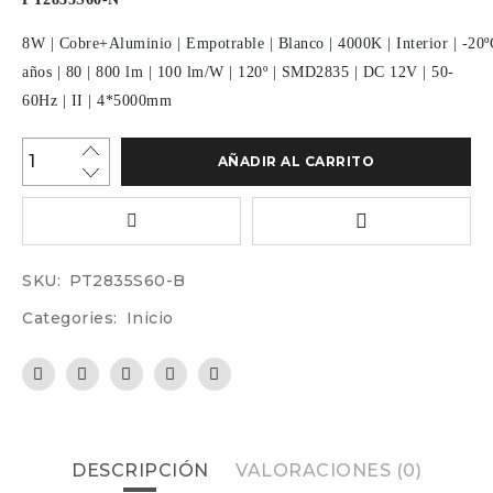
8W
|
Cobre+Aluminio
|
Empotrable
|
Blanco
|
4000K
|
Interior
|
-20º
años
|
80
|
800 lm
|
100 lm/W
|
120º
|
SMD2835
|
DC 12V
|
50-
60Hz
|
II
|
4*5000mm
AÑADIR AL CARRITO
SKU:
PT2835S60-B
Categories:
Inicio
DESCRIPCIÓN
VALORACIONES (0)