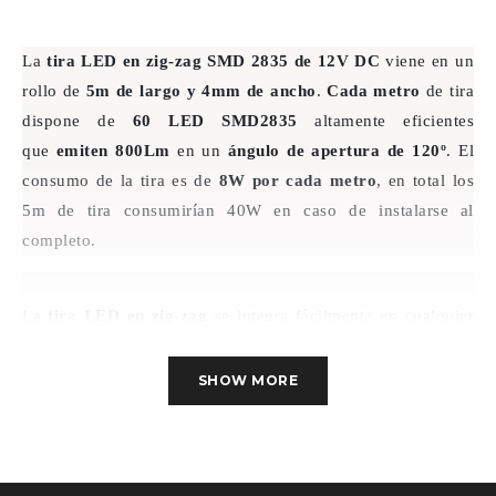
La
tira LED en zig-zag SMD 2835 de 12V DC
viene en un
rollo de
5m de largo y 4mm de ancho
.
Cada metro
de tira
dispone de
60 LED SMD2835
altamente eficientes
que
emiten 800Lm
en un
ángulo de apertura de 120º
. El
consumo de la tira es de
8W por cada metro
, en total los
5m de tira consumirían 40W en caso de instalarse al
completo.
La
tira LED en zig-zag
se integra fácilmente en cualquier
proyecto de iluminación con un
mínimo impacto visual
.
Ofrece una
iluminación indirecta o de acentuación
perfecta
SHOW MORE
para resaltar los elementos arquitectónicos de la estancia.
Su
diseño en zig-zag
permite su emplazamiento en
espacios
curvos o en esquinas con un ángulo de 90º
. Es posible
instalar los 5m de tira o cortar, como mínimo, cada 3 chips