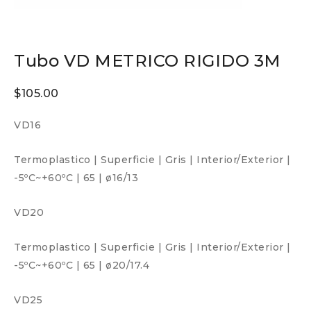
Tubo VD METRICO RIGIDO 3M
$
105.00
VD16
Termoplastico
|
Superficie
|
Gris
|
Interior/Exterior
|
-5ºC~+60ºC
|
65
|
ø16/13
VD20
Termoplastico
|
Superficie
|
Gris
|
Interior/Exterior
|
-5ºC~+60ºC
|
65
|
ø20/17.4
VD25