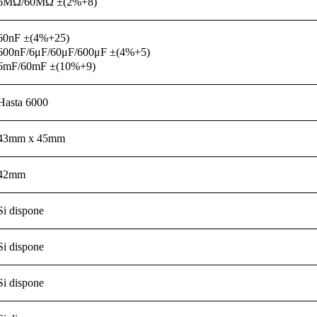
6MΩ/60MΩ ±(2%+8)
60nF ±(4%+25)
600nF/6μF/60μF/600μF ±(4%+5)
6mF/60mF ±(10%+9)
Hasta 6000
43mm x 45mm
42mm
Si dispone
Si dispone
Si dispone