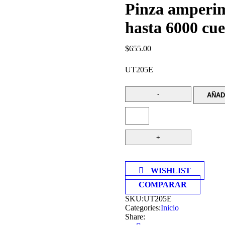
Pinza amperim
hasta 6000 cu
$
655.00
UT205E
AÑAD
WISHLIST
COMPARAR
SKU:
UT205E
Categories:
Inicio
Share: